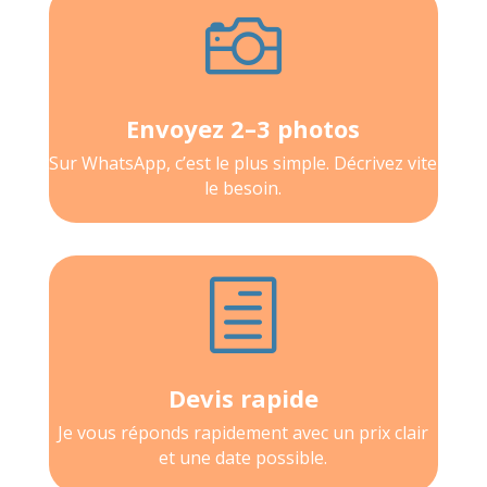

Envoyez 2–3 photos
Sur WhatsApp, c’est le plus simple. Décrivez vite
le besoin.
h
Devis rapide
Je vous réponds rapidement avec un prix clair
et une date possible.